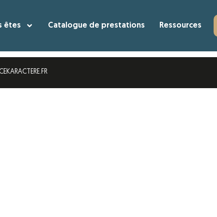
EUS
s êtes
Catalogue de prestations
Ressources
ols
CEKARACTERE.FR