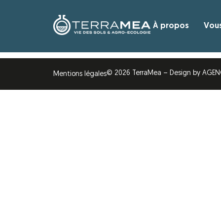
SULLIVAN MAT
À propos
Vou
Analyser la communauté microbienne des s
© 2026 TerraMea –
Design by AGEN
Mentions légales